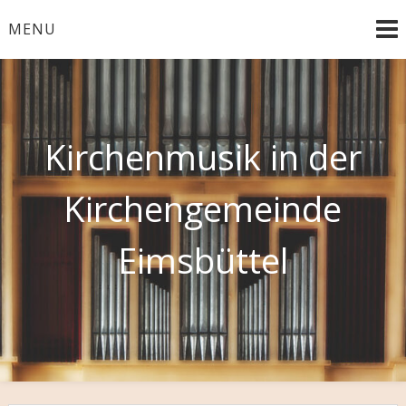
Skip
MENU
to
content
Kirchenmusik in der
Kirchengemeinde
Eimsbüttel